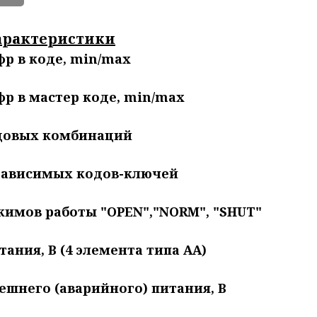
арактеристики
р в коде, min/max
р в мастер коде, min/max
довых комбинаций
зависимых кодов-ключей
жимов работы "OPEN","NORM", "SHUT"
ания, В (4 элемента типа АА)
шнего (аварийного) питания, В