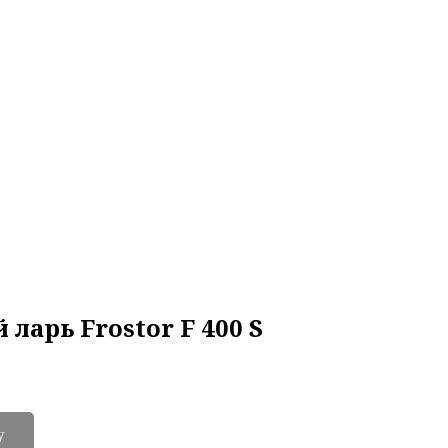
ларь Frostor F 400 S
у