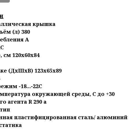
и
аллическая крышка
ём (л) 380
ребления А
АС
 см 120х60х84
ке (ДхШхВ) 123х65х89
5
ежим -18…-22C
мпература окружающей среды, C до +30
 агента R 290 a
-тип
нная пластифицированная сталь/ алюминий
статика