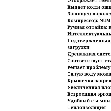
Отображает темп
Выдает коды ош
Защищен пароле
Компрессор: NUM
Ручная оттайка: 
Интеллектуальны
Подтвержденная 
загрузки
Дренажная систем
Cоответствует ст
Решает проблему
Талую воду можно
Крышечка закреп
Увеличенная пло
Встроенная эргон
Удобный съемны
Теплоизоляция