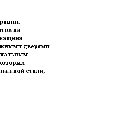
рации,
атов на
снащена
вижными дверями
циальным
 которых
ованной стали,