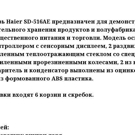
ь Haier SD-516AE предназначен для демонст
тельного хранения продуктов и полуфабрик
щественного питания и торговли. Модель о
троллером с сенсорным дисплеем, 2 разд
каленным теплоотражающим стеклом со спе
силенными прорезиненными колесами, 2 из
аритель и конденсатор выполнены из оцинк
из формованного ABS пластика.
вки входят 6 корзин и скребок.
ей: