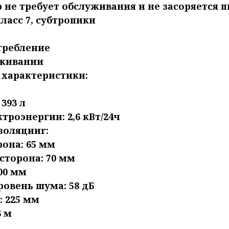
 не требует обслуживания и не засоряется 
асс 7, субтропики
требление
уживании
характеристики:
393 л
троэнергии: 2,6 кВт/24ч
золяцииr:
рона: 65 мм
сторона: 70 мм
00 мм
овень шума: 58 дБ
 225 мм
3 м