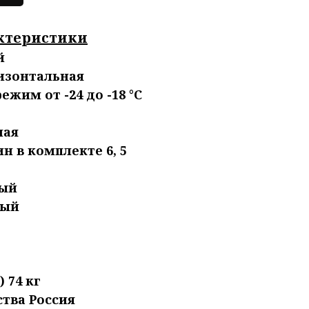
ктеристики
й
изонтальная
жим от -24 до -18 °С
ная
н в комплекте 6, 5
В
лый
рый
) 74 кг
тва Россия