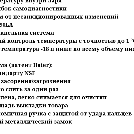
ературу внутри ларя
ибок самодиагностики
м от несанкционированных изменений
90LA
капельная система
й контроль температуры с точностью до 1 °
температура -18 и ниже по всему объему ни
а (патент Haier):
андарту NSF
 засорения/загрязнения
 слить за один раз
лена, легко снимается для очистки
щадь выкладки товара
омичная ручка с защитой от удара пальцев
й металлический замок