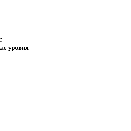
С
же уровня